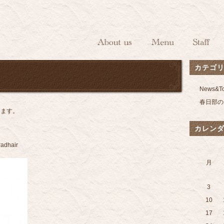
カテゴ
News&To
春日部の美
きます。
カレン
hair
月
3
10
17