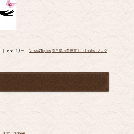
28日 ｜ カテゴリー：
News&Topics
,
春日部の美容室｜rad hairのブログ
。radhair