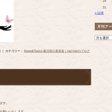
24
31
« 12月
月刊ア
31日 ｜ カテゴリー：
News&Topics
,
春日部の美容室｜rad hairのブログ
きます。
くお願いいたします。